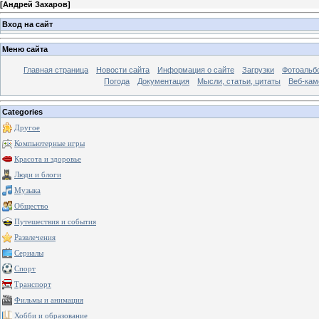
[
Андрей Захаров
]
Вход на сайт
Меню сайта
Главная страница
Новости сайта
Информация о сайте
Загрузки
Фотоальб
Погода
Документация
Мысли, статьи, цитаты
Веб-ка
Categories
Другое
Компьютерные игры
Красота и здоровье
Люди и блоги
Музыка
Общество
Путешествия и события
Развлечения
Сериалы
Спорт
Транспорт
Фильмы и анимация
Хобби и образование