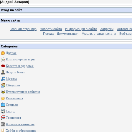
[
Андрей Захаров
]
Вход на сайт
Меню сайта
Главная страница
Новости сайта
Информация о сайте
Загрузки
Фотоальб
Погода
Документация
Мысли, статьи, цитаты
Веб-ка
Categories
Другое
Компьютерные игры
Красота и здоровье
Люди и блоги
Музыка
Общество
Путешествия и события
Развлечения
Сериалы
Спорт
Транспорт
Фильмы и анимация
Хобби и образование