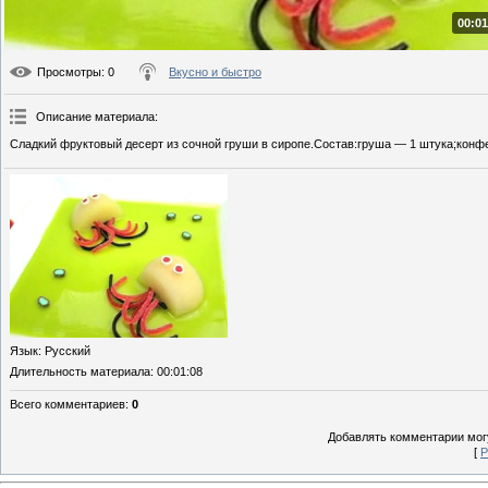
00:01
Просмотры
: 0
Вкусно и быстро
Описание материала
:
Сладкий фруктовый десерт из сочной груши в сиропе.Состав:груша — 1 штука;конфет
Язык
: Русский
Длительность материала
: 00:01:08
Всего комментариев
:
0
Добавлять комментарии могу
[
Р