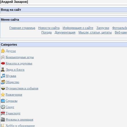
[
Андрей Захаров
]
Вход на сайт
Меню сайта
Главная страница
Новости сайта
Информация о сайте
Загрузки
Фотоальб
Погода
Документация
Мысли, статьи, цитаты
Веб-ка
Categories
Другое
Компьютерные игры
Красота и здоровье
Люди и блоги
Музыка
Общество
Путешествия и события
Развлечения
Сериалы
Спорт
Транспорт
Фильмы и анимация
Хобби и образование