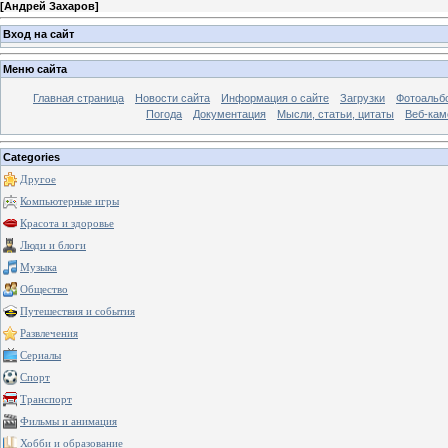
[
Андрей Захаров
]
Вход на сайт
Меню сайта
Главная страница
Новости сайта
Информация о сайте
Загрузки
Фотоальб
Погода
Документация
Мысли, статьи, цитаты
Веб-ка
Categories
Другое
Компьютерные игры
Красота и здоровье
Люди и блоги
Музыка
Общество
Путешествия и события
Развлечения
Сериалы
Спорт
Транспорт
Фильмы и анимация
Хобби и образование