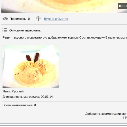
00:01
Просмотры
: 0
Вкусно и быстро
Описание материала
:
Рецепт вкусного мороженого с добавлением корицы.Состав:корица — 5 палочек;моло
Язык
: Русский
Длительность материала
: 00:01:14
Всего комментариев
:
0
Добавлять комментарии могу
[
Р