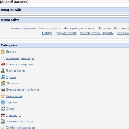
[
Андрей Захаров
]
Вход на сайт
Меню сайта
Главная страница
Новости сайта
Информация о сайте
Загрузки
Фотоальб
Погода
Документация
Мысли, статьи, цитаты
Веб-ка
Categories
Другое
Компьютерные игры
Красота и здоровье
Люди и блоги
Музыка
Общество
Путешествия и события
Развлечения
Сериалы
Спорт
Транспорт
Фильмы и анимация
Хобби и образование