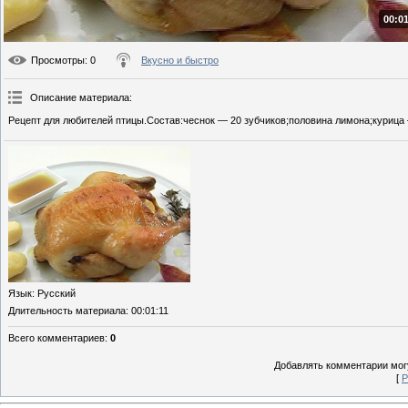
00:01
Просмотры
: 0
Вкусно и быстро
Описание материала
:
Рецепт для любителей птицы.Состав:чеснок — 20 зубчиков;половина лимона;курица 
Язык
: Русский
Длительность материала
: 00:01:11
Всего комментариев
:
0
Добавлять комментарии могу
[
Р