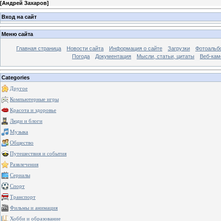
[
Андрей Захаров
]
Вход на сайт
Меню сайта
Главная страница
Новости сайта
Информация о сайте
Загрузки
Фотоальб
Погода
Документация
Мысли, статьи, цитаты
Веб-ка
Categories
Другое
Компьютерные игры
Красота и здоровье
Люди и блоги
Музыка
Общество
Путешествия и события
Развлечения
Сериалы
Спорт
Транспорт
Фильмы и анимация
Хобби и образование