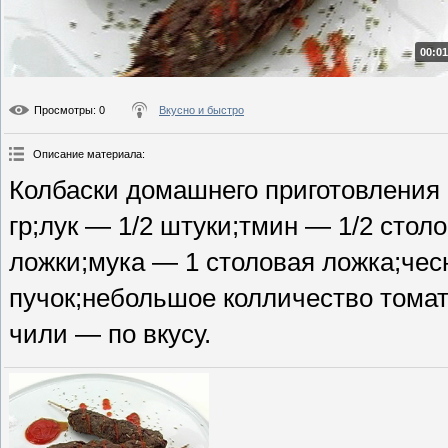
00:01
Просмотры
: 0
Вкусно и быстро
Описание материала
:
Колбаски домашнего приготовления
гр;лук — 1/2 штуки;тмин — 1/2 стол
ложки;мука — 1 столовая ложка;чес
пучок;небольшое колличество томат
чили — по вкусу.