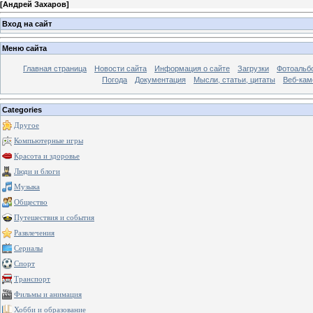
[
Андрей Захаров
]
Вход на сайт
Меню сайта
Главная страница
Новости сайта
Информация о сайте
Загрузки
Фотоальб
Погода
Документация
Мысли, статьи, цитаты
Веб-ка
Categories
Другое
Компьютерные игры
Красота и здоровье
Люди и блоги
Музыка
Общество
Путешествия и события
Развлечения
Сериалы
Спорт
Транспорт
Фильмы и анимация
Хобби и образование