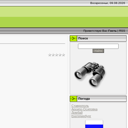
Воскресенье, 09.08.2026
Приветствую Вас
Гость
|
RSS
Поиск
Погода
Ставрополь
Архипо-Осиповка
Домбай
Екатеринбург