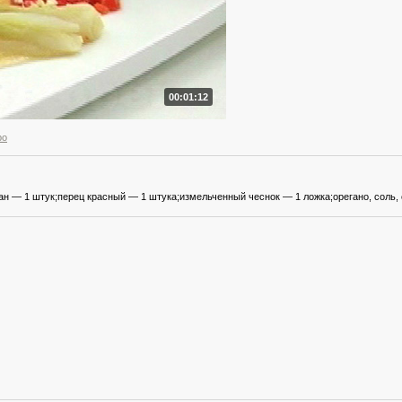
00:01:12
ро
н — 1 штук;перец красный — 1 штука;измельченный чеснок — 1 ложка;орегано, соль, 