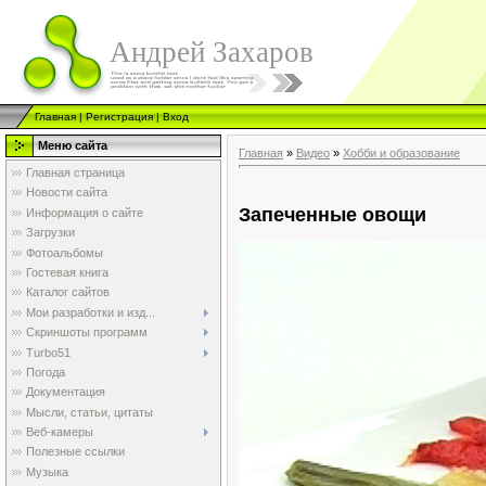
Андрей Захаров
Главная
|
Регистрация
|
Вход
Меню сайта
Главная
»
Видео
»
Хобби и образование
Главная страница
Новости сайта
Запеченные овощи
Информация о сайте
Загрузки
Фотоальбомы
Гостевая книга
Каталог сайтов
Мои разработки и изд...
Скриншоты программ
Turbo51
Погода
Документация
Мысли, статьи, цитаты
Веб-камеры
Полезные ссылки
Музыка