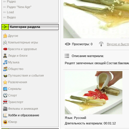
Радио
Радио "New Age"
Load
Видео
Категории раздела
Другое
Компьютерные игры
Просмотры
: 0
Вкусно и быст
Красота и здоровье
Люди и блоги
Описание материала
:
Музыка
Рецепт запеченных овощей.Состав:баклажа
Общество
Путешествия и события
Развлечения
Сериалы
Спорт
Транспорт
Фильмы и анимация
Хобби и образование
Язык
: Русский
Юмор
Длительность материала
: 00:01:12