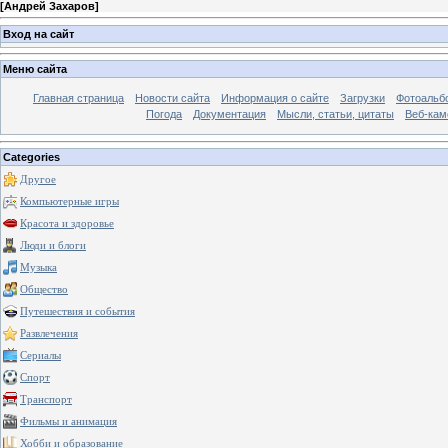
[
Андрей Захаров
]
Вход на сайт
Меню сайта
Главная страница
Новости сайта
Информация о сайте
Загрузки
Фотоальб
Погода
Документация
Мысли, статьи, цитаты
Веб-ка
Categories
Другое
Компьютерные игры
Красота и здоровье
Люди и блоги
Музыка
Общество
Путешествия и события
Развлечения
Сериалы
Спорт
Транспорт
Фильмы и анимация
Хобби и образование