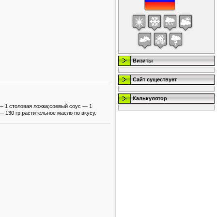
Визиты
Сайт существует
Калькулятор
— 1 столовая ложка;соевый соус — 1
— 130 гр;растительное масло по вкусу.