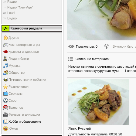
Радио
Радио "New Age"
Load
Видео
Категории раздела
Другое
Компьютерные игры
Просмотры
: 0
Вкусно и быст
Красота и здоровье
Люди и блоги
Описание материала
:
Музыка
Нежная свинина в сочетании с хрустящей 
столовая ложка;кукурузная мука — 1 столо
Общество
Путешествия и события
Развлечения
Сериалы
Спорт
Транспорт
Фильмы и анимация
Хобби и образование
Язык
: Русский
Юмор
Длительность материала
: 00:01:20