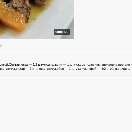
00:01:20
ро
юккой.Состав:юкка — 1/2 штуки;апельсин — 1 штука;сок половины апельсина;орегано 
вая ложка;сахар — 1 столовая ложка;яйцо — 1 штука;лук порей — 1/2 стебля;свинина 