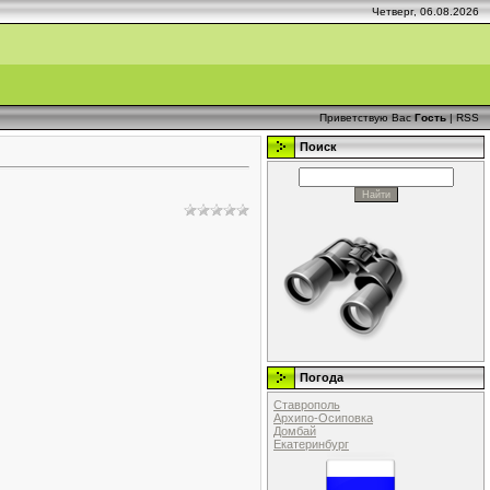
Четверг, 06.08.2026
Приветствую Вас
Гость
|
RSS
Поиск
Погода
Ставрополь
Архипо-Осиповка
Домбай
Екатеринбург