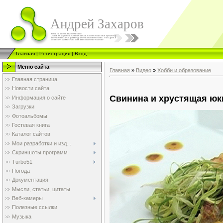
Андрей Захаров
Главная
|
Регистрация
|
Вход
Меню сайта
Главная
»
Видео
»
Хобби и образование
Главная страница
Новости сайта
Свинина и хрустящая юк
Информация о сайте
Загрузки
Фотоальбомы
Гостевая книга
Каталог сайтов
Мои разработки и изд...
Скриншоты программ
Turbo51
Погода
Документация
Мысли, статьи, цитаты
Веб-камеры
Полезные ссылки
Музыка