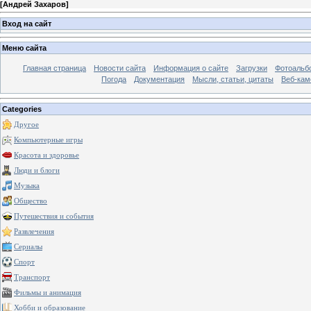
[
Андрей Захаров
]
Вход на сайт
Меню сайта
Главная страница
Новости сайта
Информация о сайте
Загрузки
Фотоальб
Погода
Документация
Мысли, статьи, цитаты
Веб-ка
Categories
Другое
Компьютерные игры
Красота и здоровье
Люди и блоги
Музыка
Общество
Путешествия и события
Развлечения
Сериалы
Спорт
Транспорт
Фильмы и анимация
Хобби и образование