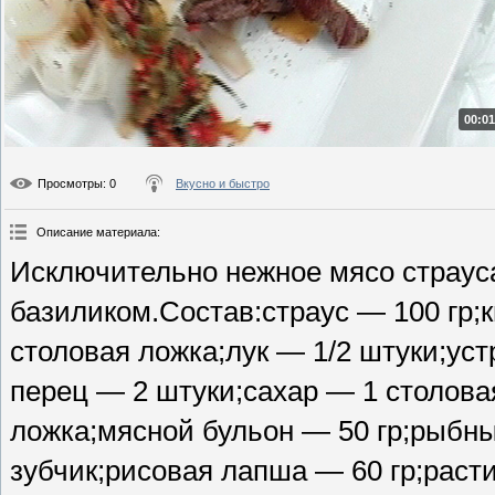
00:01
Просмотры
: 0
Вкусно и быстро
Описание материала
:
Исключительно нежное мясо страус
базиликом.Состав:страус — 100 гр;к
столовая ложка;лук — 1/2 штуки;ус
перец — 2 штуки;сахар — 1 столова
ложка;мясной бульон — 50 гр;рыбны
зубчик;рисовая лапша — 60 гр;расти