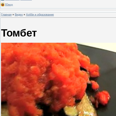
Юмор
Главная
»
Видео
»
Хобби и образование
Томбет