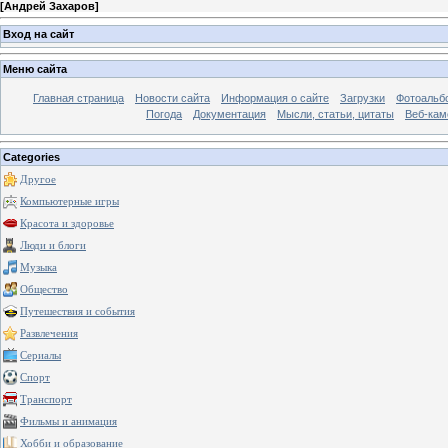
[
Андрей Захаров
]
Вход на сайт
Меню сайта
Главная страница
Новости сайта
Информация о сайте
Загрузки
Фотоальб
Погода
Документация
Мысли, статьи, цитаты
Веб-ка
Categories
Другое
Компьютерные игры
Красота и здоровье
Люди и блоги
Музыка
Общество
Путешествия и события
Развлечения
Сериалы
Спорт
Транспорт
Фильмы и анимация
Хобби и образование