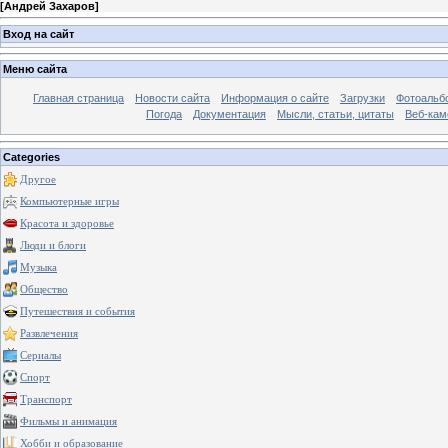
[
Андрей Захаров
]
Вход на сайт
Меню сайта
Главная страница
Новости сайта
Информация о сайте
Загрузки
Фотоальб
Погода
Документация
Мысли, статьи, цитаты
Веб-ка
Categories
Другое
Компьютерные игры
Красота и здоровье
Люди и блоги
Музыка
Общество
Путешествия и события
Развлечения
Сериалы
Спорт
Транспорт
Фильмы и анимация
Хобби и образование