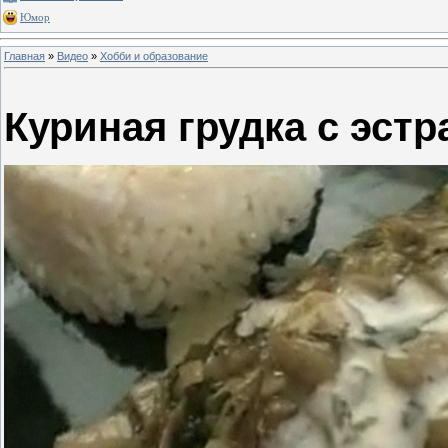
Юмор
Главная
»
Видео
»
Хобби и образование
Куриная грудка с эст