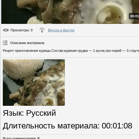
00:01
Просмотры
: 0
Вкусно и быстро
Описание материала
:
Рецепт приготовления курицы.Состав:куриная грудка — 1 кусок;лук-порей — 3 стручк
Язык
: Русский
Длительность материала
: 00:01:08
Всего комментариев
:
0