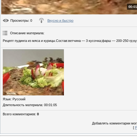
00:01
Просмотры
: 0
Вкусно и быстро
Описание материала
:
Рецепт пудинга из мяса и курицы.Состав:ветчина — 3 кусочка;фарш — 200-250 гр;ку
Язык
: Русский
Длительность материала
: 00:01:05
Всего комментариев
:
0
Добавлять комментарии могу
[
Р