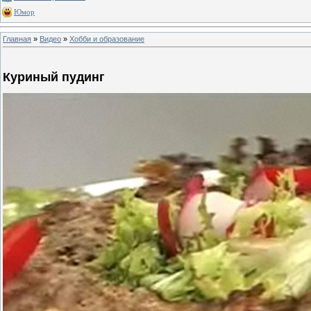
Юмор
Главная
»
Видео
»
Хобби и образование
Куриный пудинг