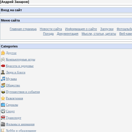
[
Андрей Захаров
]
Вход на сайт
Меню сайта
Главная страница
Новости сайта
Информация о сайте
Загрузки
Фотоальб
Погода
Документация
Мысли, статьи, цитаты
Веб-ка
Categories
Другое
Компьютерные игры
Красота и здоровье
Люди и блоги
Музыка
Общество
Путешествия и события
Развлечения
Сериалы
Спорт
Транспорт
Фильмы и анимация
Хобби и образование