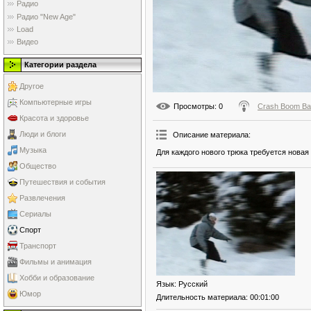
Радио
Радио "New Age"
Load
Видео
Категории раздела
Другое
Компьютерные игры
Просмотры
: 0
Crash Boom B
Красота и здоровье
Люди и блоги
Описание материала
:
Музыка
Для каждого нового трюка требуется новая 
Общество
Путешествия и события
Развлечения
Сериалы
Спорт
Транспорт
Фильмы и анимация
Хобби и образование
Язык
: Русский
Юмор
Длительность материала
: 00:01:00