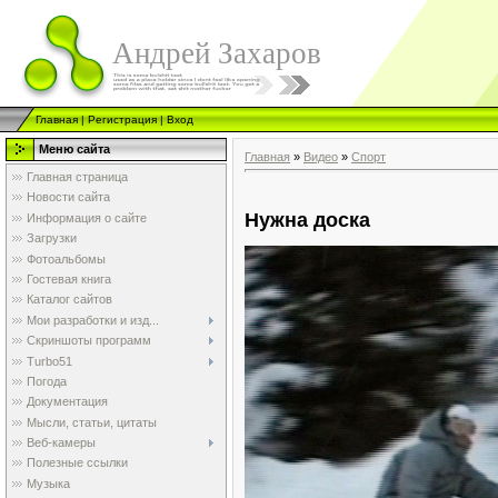
Андрей Захаров
Главная
|
Регистрация
|
Вход
Меню сайта
Главная
»
Видео
»
Спорт
Главная страница
Новости сайта
Нужна доска
Информация о сайте
Загрузки
Фотоальбомы
Гостевая книга
Каталог сайтов
Мои разработки и изд...
Скриншоты программ
Turbo51
Погода
Документация
Мысли, статьи, цитаты
Веб-камеры
Полезные ссылки
Музыка