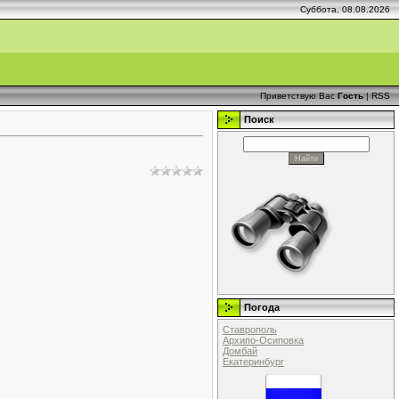
Суббота, 08.08.2026
Приветствую Вас
Гость
|
RSS
Поиск
Погода
Ставрополь
Архипо-Осиповка
Домбай
Екатеринбург