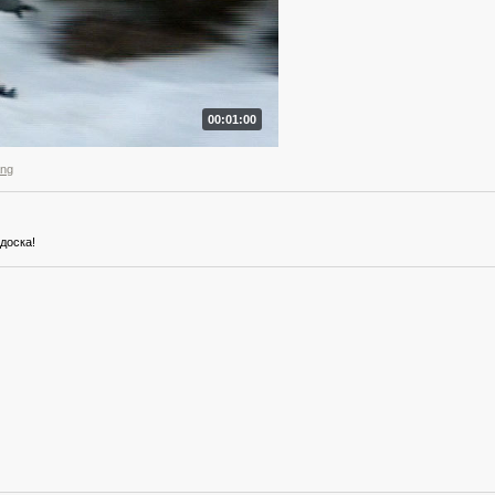
00:01:00
ang
доска!