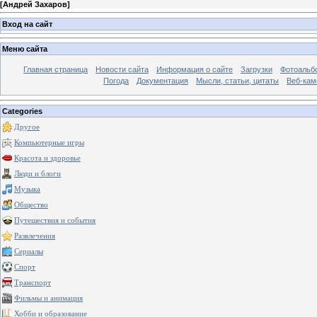
[
Андрей Захаров
]
Вход на сайт
Меню сайта
Главная страница
Новости сайта
Информация о сайте
Загрузки
Фотоальб
Погода
Документация
Мысли, статьи, цитаты
Веб-ка
Categories
Другое
Компьютерные игры
Красота и здоровье
Люди и блоги
Музыка
Общество
Путешествия и события
Развлечения
Сериалы
Спорт
Транспорт
Фильмы и анимация
Хобби и образование