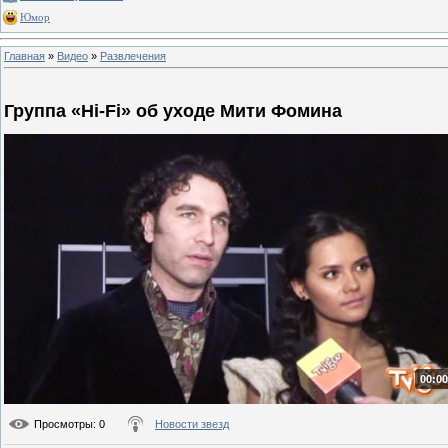
Юмор
Главная
»
Видео
»
Развлечения
Группа «Hi-Fi» об уходе Мити Фомина
00:00
Просмотры
: 0
Новости звезд