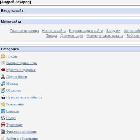
[
Андрей Захаров
]
Вход на сайт
Меню сайта
Главная страница
Новости сайта
Информация о сайте
Загрузки
Фотоальб
Погода
Документация
Мысли, статьи, цитаты
Веб-ка
Categories
Другое
Компьютерные игры
Красота и здоровье
Люди и блоги
Музыка
Общество
Путешествия и события
Развлечения
Сериалы
Спорт
Транспорт
Фильмы и анимация
Хобби и образование