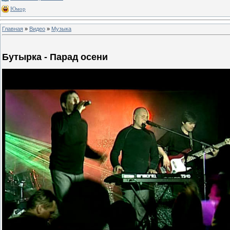
Юмор
Главная
»
Видео
»
Музыка
Бутырка - Парад осени