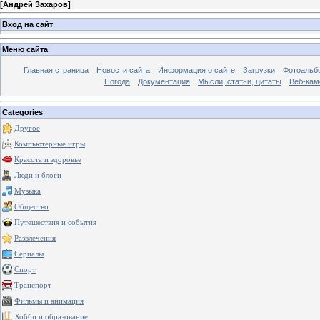
[
Андрей Захаров
]
Вход на сайт
Меню сайта
Главная страница
Новости сайта
Информация о сайте
Загрузки
Фотоальб
Погода
Документация
Мысли, статьи, цитаты
Веб-ка
Categories
Другое
Компьютерные игры
Красота и здоровье
Люди и блоги
Музыка
Общество
Путешествия и события
Развлечения
Сериалы
Спорт
Транспорт
Фильмы и анимация
Хобби и образование