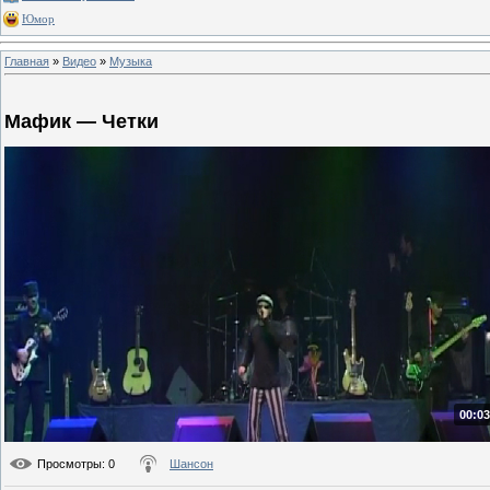
Юмор
Главная
»
Видео
»
Музыка
Мафик — Четки
00:03
Просмотры
: 0
Шансон