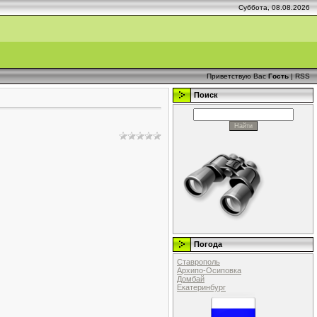
Суббота, 08.08.2026
Приветствую Вас
Гость
|
RSS
Поиск
Погода
Ставрополь
Архипо-Осиповка
Домбай
Екатеринбург