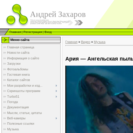
Андрей Захаров
Главная
|
Регистрация
|
Вход
Меню сайта
Главная
»
Видео
»
Музыка
Главная страница
Новости сайта
Ария — Ангельская пыль 
Информация о сайте
Загрузки
Фотоальбомы
Гостевая книга
Каталог сайтов
Мои разработки и изд...
Скриншоты программ
Turbo51
Погода
Документация
Мысли, статьи, цитаты
Веб-камеры
Полезные ссылки
Музыка