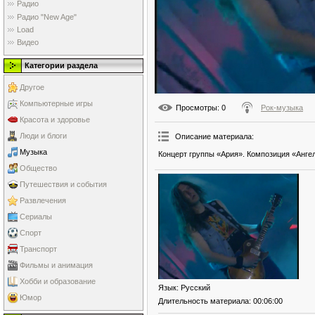
Радио
Радио "New Age"
Load
Видео
Категории раздела
Другое
Компьютерные игры
Просмотры
: 0
Рок-музыка
Красота и здоровье
Люди и блоги
Описание материала
:
Музыка
Концерт группы «Ария». Композиция «Анге
Общество
Путешествия и события
Развлечения
Сериалы
Спорт
Транспорт
Фильмы и анимация
Хобби и образование
Язык
: Русский
Юмор
Длительность материала
: 00:06:00