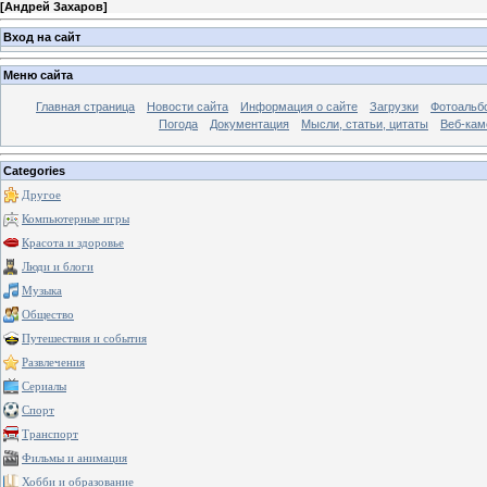
[
Андрей Захаров
]
Вход на сайт
Меню сайта
Главная страница
Новости сайта
Информация о сайте
Загрузки
Фотоальб
Погода
Документация
Мысли, статьи, цитаты
Веб-ка
Categories
Другое
Компьютерные игры
Красота и здоровье
Люди и блоги
Музыка
Общество
Путешествия и события
Развлечения
Сериалы
Спорт
Транспорт
Фильмы и анимация
Хобби и образование