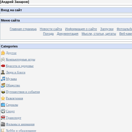
[
Андрей Захаров
]
Вход на сайт
Меню сайта
Главная страница
Новости сайта
Информация о сайте
Загрузки
Фотоальб
Погода
Документация
Мысли, статьи, цитаты
Веб-ка
Categories
Другое
Компьютерные игры
Красота и здоровье
Люди и блоги
Музыка
Общество
Путешествия и события
Развлечения
Сериалы
Спорт
Транспорт
Фильмы и анимация
Хобби и образование