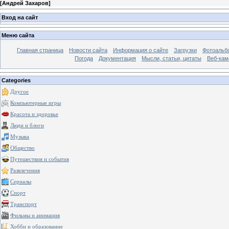
[
Андрей Захаров
]
Вход на сайт
Меню сайта
Главная страница
Новости сайта
Информация о сайте
Загрузки
Фотоальб
Погода
Документация
Мысли, статьи, цитаты
Веб-ка
Categories
Другое
Компьютерные игры
Красота и здоровье
Люди и блоги
Музыка
Общество
Путешествия и события
Развлечения
Сериалы
Спорт
Транспорт
Фильмы и анимация
Хобби и образование