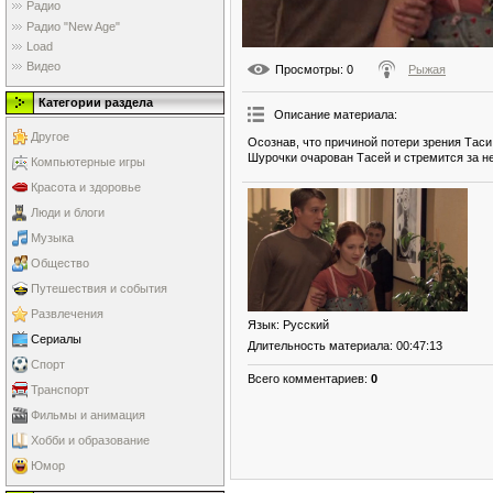
Радио
Радио "New Age"
Load
Видео
Просмотры
: 0
Рыжая
Категории раздела
Описание материала
:
Другое
Осознав, что причиной потери зрения Тас
Шурочки очарован Тасей и стремится за не
Компьютерные игры
Красота и здоровье
Люди и блоги
Музыка
Общество
Путешествия и события
Развлечения
Язык
: Русский
Сериалы
Длительность материала
: 00:47:13
Спорт
Всего комментариев
:
0
Транспорт
Фильмы и анимация
Хобби и образование
Юмор