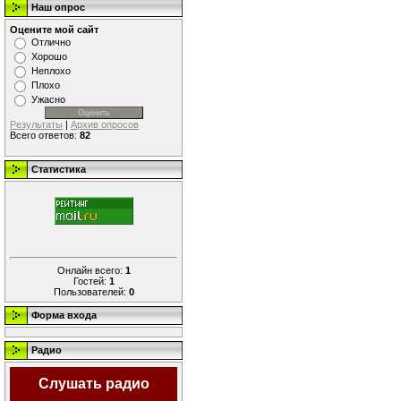
Наш опрос
Оцените мой сайт
Отлично
Хорошо
Неплохо
Плохо
Ужасно
Результаты
|
Архив опросов
Всего ответов:
82
Статистика
Онлайн всего:
1
Гостей:
1
Пользователей:
0
Форма входа
Радио
Слушать радио