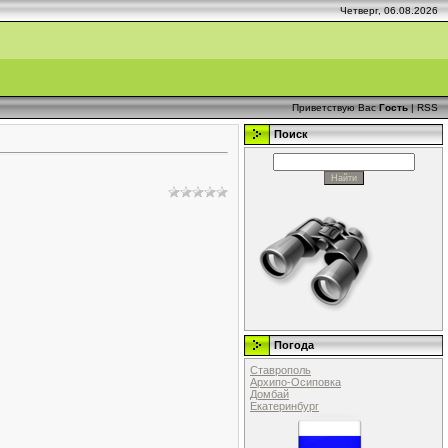
Четверг, 06.08.2026
Приветствую Вас
Гость
|
RSS
Поиск
Погода
Ставрополь
Архипо-Осиповка
Домбай
Екатеринбург