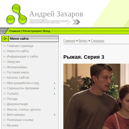
Андрей Захаров
Главная
|
Регистрация
|
Вход
Меню сайта
Главная
»
Видео
»
Сериалы
Главная страница
Новости сайта
Рыжая. Серия 3
Информация о сайте
Загрузки
Фотоальбомы
Гостевая книга
Каталог сайтов
Мои разработки и изд...
Скриншоты программ
Turbo51
Погода
Документация
Мысли, статьи, цитаты
Веб-камеры
Полезные ссылки
Музыка