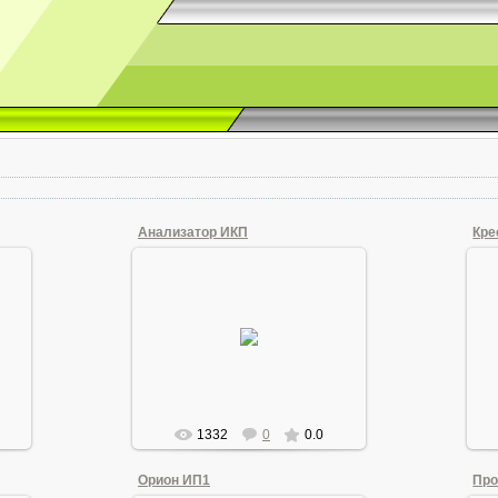
Анализатор ИКП
Кре
21.06.2011
 не
Анализатор ИКП
90-
Andrew1955
1332
0
0.0
Орион ИП1
Про