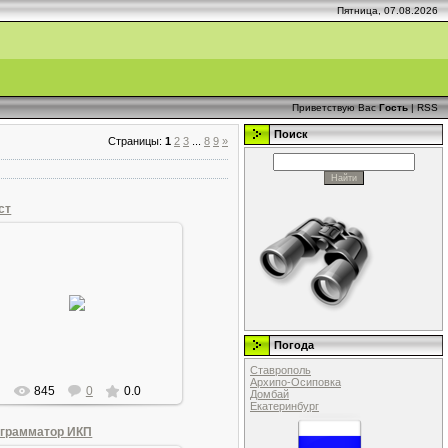
Пятница, 07.08.2026
Приветствую Вас
Гость
|
RSS
Поиск
Страницы
:
1
2
3
...
8
9
»
ст
21.06.2011
Крест для церкви
Andrew1955
Погода
Ставрополь
Архипо-Осиповка
845
0
0.0
Домбай
Екатеринбург
грамматор ИКП