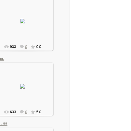
06.08.2011
Машина
Andrew1955
933
0
0.0
нь
02.09.2011
Павлова дача, 2010 год.
Andrew1955
633
0
5.0
 - 55