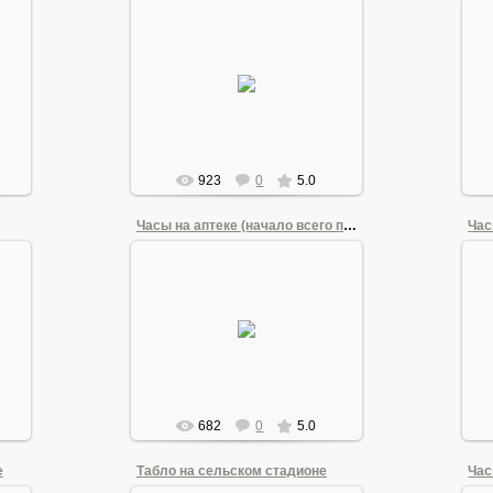
21.06.2011
Andrew1955
923
0
5.0
Часы на аптеке (начало всего по часам)
Час
21.06.2011
ры
Andrew1955
682
0
5.0
е
Табло на сельском стадионе
Час