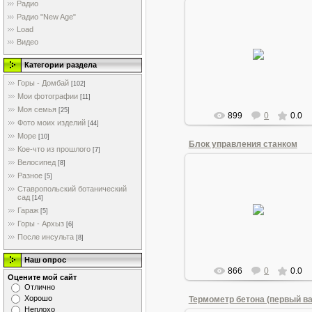
Радио
Радио "New Age"
Load
21.06.2011
Видео
Промывка инжекторов
Категории раздела
Andrew1955
Горы - Домбай
[102]
Мои фотографии
[11]
Моя семья
[25]
899
0
0.0
Фото моих изделий
[44]
Море
[10]
Блок управления станком
Кое-что из прошлого
[7]
Велосипед
[8]
Разное
[5]
Ставропольский ботанический
21.06.2011
сад
[14]
Станок для изготовления
Гараж
[5]
"рабицы"
Горы - Архыз
[6]
Andrew1955
После инсульта
[8]
Наш опрос
866
0
0.0
Оцените мой сайт
Отлично
Хорошо
Неплохо