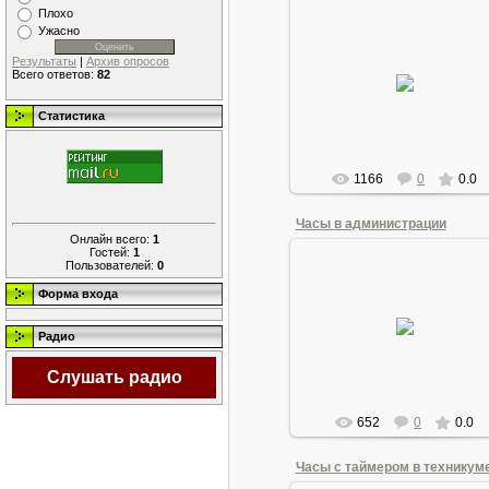
Плохо
Ужасно
21.06.2011
Результаты
|
Архив опросов
Всего ответов:
82
Измеряет температуру
застывающего бетона
Andrew1955
Статистика
1166
0
0.0
Часы в администрации
Онлайн всего:
1
Гостей:
1
Пользователей:
0
Форма входа
21.06.2011
С датчиками давления и
влажности, ну, и температу
Радио
Andrew1955
Слушать радио
652
0
0.0
Часы с таймером в техникум