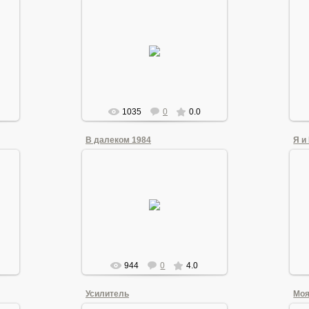
21.06.2011
Andrew1955
1035
0
0.0
В далеком 1984
Я и
22.06.2011
Я рядом со станциями катодной
о
защиты.
ой,
Слева - исходный вариант, справа
Я
- переделанный
в соответствии с ...
Andrew1955
944
0
4.0
Усилитель
Моя