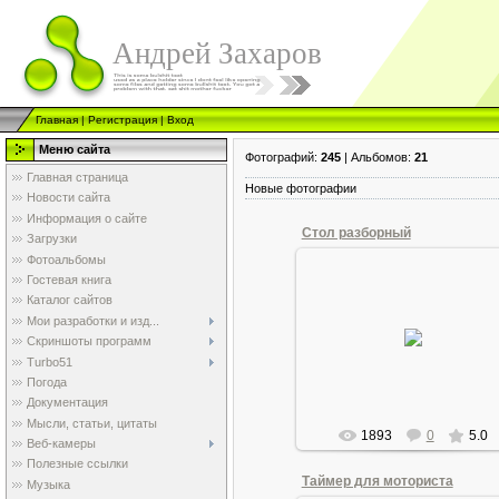
Андрей Захаров
Главная
|
Регистрация
|
Вход
Меню сайта
Фотографий:
245
| Альбомов:
21
Главная страница
Новые фотографии
Новости сайта
Информация о сайте
Стол разборный
Загрузки
Фотоальбомы
Гостевая книга
21.06.2011
Каталог сайтов
Стол для торговли, сейчас уже
Мои разработки и изд...
актуально,
Скриншоты программ
во всяком случае, не так, как в 
Turbo51
х.
Погода
Andrew1955
Документация
Мысли, статьи, цитаты
1893
0
5.0
Веб-камеры
Полезные ссылки
Таймер для моториста
Музыка