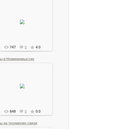
21.06.2011
Andrew1955
747
0
4.0
ы в Невинномысске
21.06.2011
Andrew1955
648
0
0.0
ы на техникуме связи