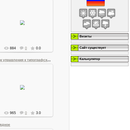
21.06.2011
Программирует индикаторы
коррозионных процессов
Andrew1955
Визиты
Сайт существует
884
0
0.0
Калькулятор
Блок управления к типографской гильотине
21.06.2011
Позиционер
Andrew1955
965
0
3.0
ядное