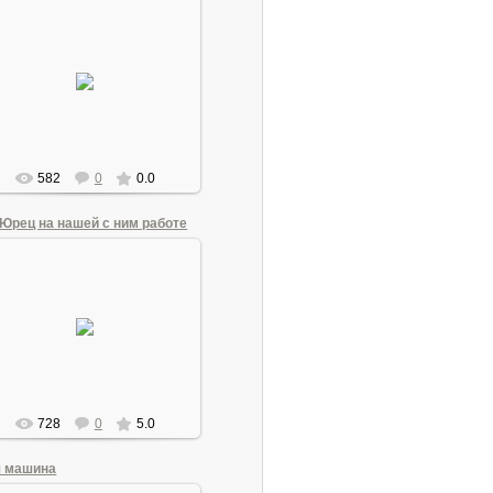
22.06.2011
Часы на техникуме связи
Andrew1955
582
0
0.0
 Юрец на нашей с ним работе
22.06.2011
 и Юрец на нашей с ним работе
Andrew1955
728
0
5.0
 машина