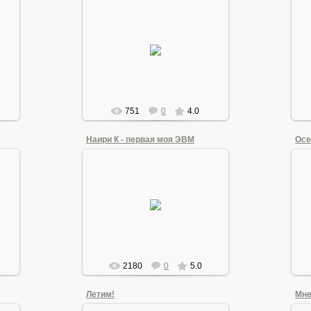
28.07.2011
Усилитель с автономным
питанием, мощность 2х70Вт
Andrew1955
751
0
4.0
Наири К - первая моя ЭВМ
Осе
26.08.2011
Вычислительная машина, на
которой я сделал свою первую
программу
(фото нашел на сайте
института) в качестве сп...
Andrew1955
2180
0
5.0
Летим!
Мне