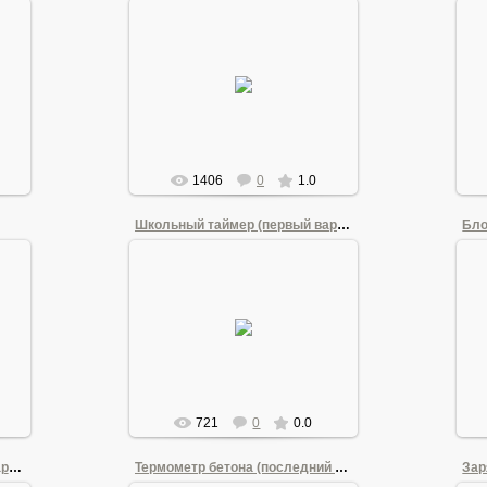
21.06.2011
Прибор для измерения
потенциалов
Andrew1955
1406
0
1.0
Школьный таймер (первый вариант)
21.06.2011
Andrew1955
721
0
0.0
Термометр бетона (первый вариант)
Термометр бетона (последний вариант)
Зар