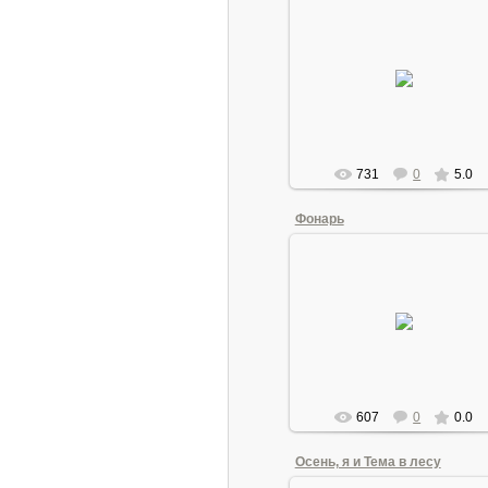
22.06.2011
Моя собачка
Andrew1955
731
0
5.0
Фонарь
26.08.2011
Фонарь светодиодный 4 Вт
Andrew1955
607
0
0.0
Осень, я и Тема в лесу