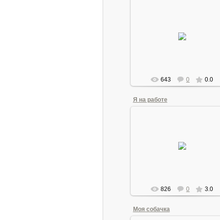
21.06.2011
Andrew1955
643
0
0.0
Я на работе
22.06.2011
Я на работе. Прошло немног
времени - и программатор друг
и сигарет таких уже нет, и
телефон утонул.
Andrew1955
826
0
3.0
Моя собачка