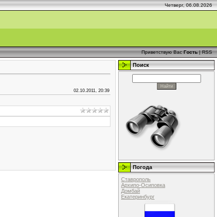
Четверг, 06.08.2026
Приветствую Вас
Гость
|
RSS
Поиск
02.10.2011, 20:39
Погода
Ставрополь
Архипо-Осиповка
Домбай
Екатеринбург