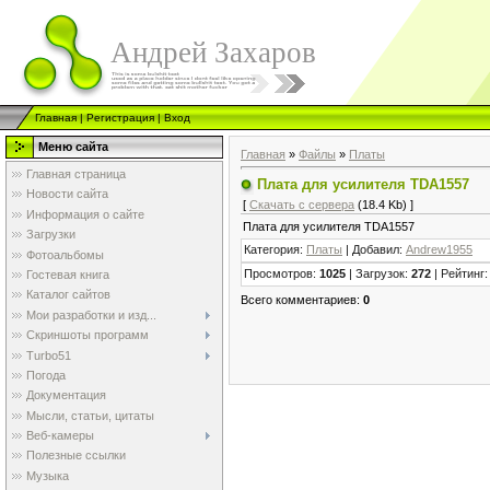
Андрей Захаров
Главная
|
Регистрация
|
Вход
Меню сайта
Главная
»
Файлы
»
Платы
Главная страница
Плата для усилителя TDA1557
Новости сайта
[
Скачать с сервера
(18.4 Kb) ]
Информация о сайте
Плата для усилителя TDA1557
Загрузки
Категория
:
Платы
|
Добавил
:
Andrew1955
Фотоальбомы
Просмотров
:
1025
|
Загрузок
:
272
|
Рейтинг
Гостевая книга
Каталог сайтов
Всего комментариев
:
0
Мои разработки и изд...
Скриншоты программ
Turbo51
Погода
Документация
Мысли, статьи, цитаты
Веб-камеры
Полезные ссылки
Музыка