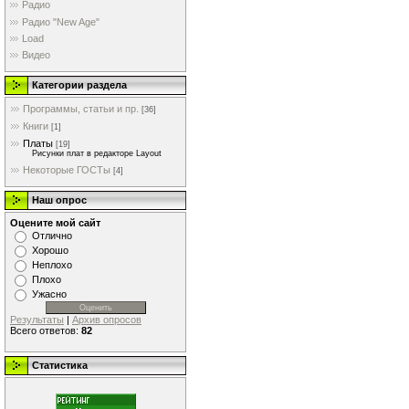
Радио
Радио "New Age"
Load
Видео
Категории раздела
Программы, статьи и пр.
[36]
Книги
[1]
Платы
[19]
Рисунки плат в редакторе Layout
Некоторые ГОСТы
[4]
Наш опрос
Оцените мой сайт
Отлично
Хорошо
Неплохо
Плохо
Ужасно
Результаты
|
Архив опросов
Всего ответов:
82
Статистика