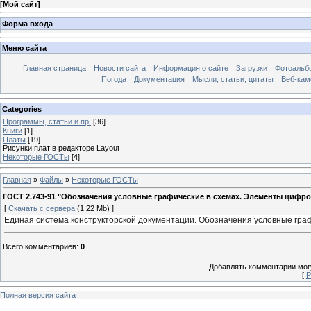
[
Мой сайт
]
Форма входа
Меню сайта
Главная страница
Новости сайта
Информация о сайте
Загрузки
Фотоальб
Погода
Документация
Мысли, статьи, цитаты
Веб-ка
Categories
Программы, статьи и пр.
[36]
Книги
[1]
Платы
[19]
Рисунки плат в редакторе Layout
Некоторые ГОСТы
[4]
Главная
»
Файлы
»
Некоторые ГОСТы
ГОСТ 2.743-91 "Обозначения условные графические в схемах. Элементы цифро
[
Скачать с сервера
(1.22 Mb) ]
Единая система конструкторской документации. Обозначения условные гра
Всего комментариев
:
0
Добавлять комментарии могу
[
Р
Полная версия сайта