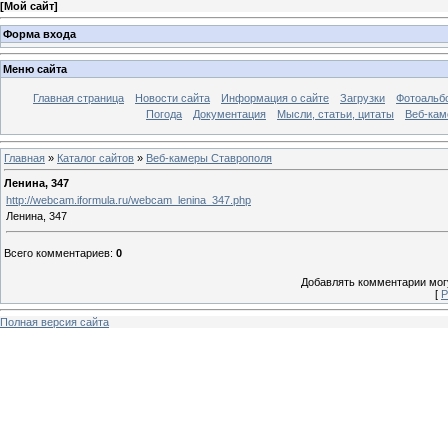
[
Мой сайт
]
Форма входа
Меню сайта
Главная страница
Новости сайта
Информация о сайте
Загрузки
Фотоальб
Погода
Документация
Мысли, статьи, цитаты
Веб-ка
Главная
»
Каталог сайтов
»
Веб-камеры Ставрополя
Ленина, 347
http://webcam.iformula.ru/webcam_lenina_347.php
Ленина, 347
Всего комментариев
:
0
Добавлять комментарии могу
[
Р
Полная версия сайта