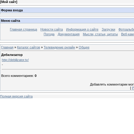
[
Мой сайт
]
Форма входа
Меню сайта
Главная страница
Новости сайта
Информация о сайте
Загрузки
Фотоальб
Погода
Документация
Мысли, статьи, цитаты
Веб-ка
Главная
»
Каталог сайтов
»
Телевидение онлайн
»
Общее
Дебилизатор
http://debilizator.tv/
-
Всего комментариев
:
0
Добавлять комментарии могу
[
Р
Полная версия сайта