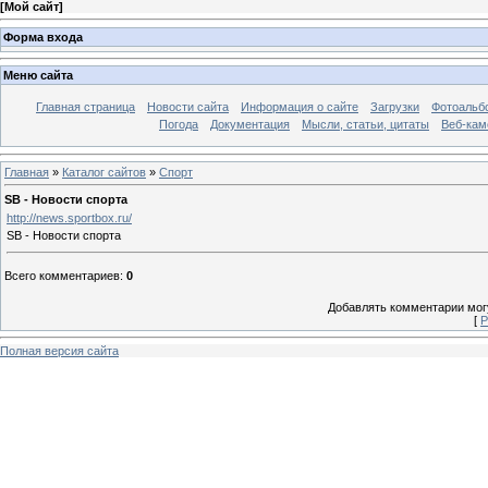
[
Мой сайт
]
Форма входа
Меню сайта
Главная страница
Новости сайта
Информация о сайте
Загрузки
Фотоальб
Погода
Документация
Мысли, статьи, цитаты
Веб-ка
Главная
»
Каталог сайтов
»
Спорт
SB - Новости спорта
http://news.sportbox.ru/
SB - Новости спорта
Всего комментариев
:
0
Добавлять комментарии могу
[
Р
Полная версия сайта