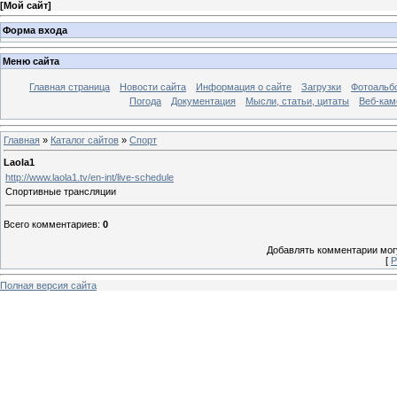
[
Мой сайт
]
Форма входа
Меню сайта
Главная страница
Новости сайта
Информация о сайте
Загрузки
Фотоальб
Погода
Документация
Мысли, статьи, цитаты
Веб-ка
Главная
»
Каталог сайтов
»
Спорт
Laola1
http://www.laola1.tv/en-int/live-schedule
Спортивные трансляции
Всего комментариев
:
0
Добавлять комментарии могу
[
Р
Полная версия сайта