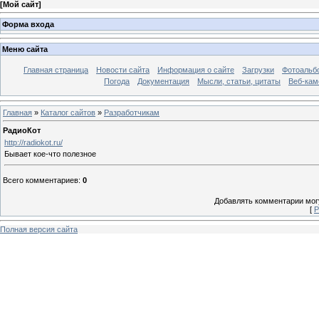
[
Мой сайт
]
Форма входа
Меню сайта
Главная страница
Новости сайта
Информация о сайте
Загрузки
Фотоальб
Погода
Документация
Мысли, статьи, цитаты
Веб-ка
Главная
»
Каталог сайтов
»
Разработчикам
РадиоКот
http://radiokot.ru/
Бывает кое-что полезное
Всего комментариев
:
0
Добавлять комментарии могу
[
Р
Полная версия сайта