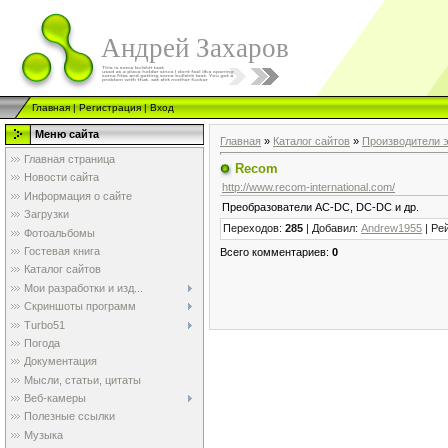
Андрей Захаров
Главная
|
Регистрация
|
Вход
Меню сайта
Главная
»
Каталог сайтов
»
Производители 
Главная страница
Recom
Новости сайта
http://www.recom-international.com/
Информация о сайте
Преобразователи AC-DC, DC-DC и др.
Загрузки
Переходов
:
285
|
Добавил
:
Andrew1955
|
Ре
Фотоальбомы
Гостевая книга
Всего комментариев
:
0
Каталог сайтов
Мои разработки и изд...
Скриншоты программ
Turbo51
Погода
Документация
Мысли, статьи, цитаты
Веб-камеры
Полезные ссылки
Музыка