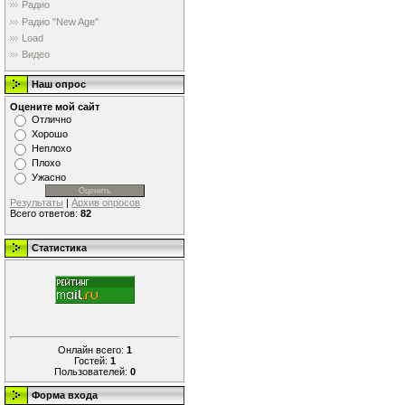
Радио
Радио "New Age"
Load
Видео
Наш опрос
Оцените мой сайт
Отлично
Хорошо
Неплохо
Плохо
Ужасно
Результаты
|
Архив опросов
Всего ответов:
82
Статистика
Онлайн всего:
1
Гостей:
1
Пользователей:
0
Форма входа