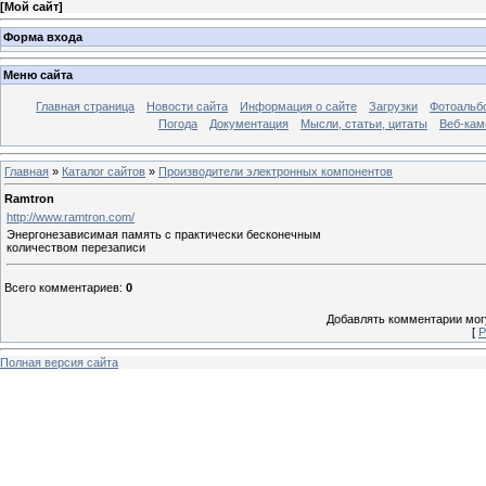
[
Мой сайт
]
Форма входа
Меню сайта
Главная страница
Новости сайта
Информация о сайте
Загрузки
Фотоальб
Погода
Документация
Мысли, статьи, цитаты
Веб-ка
Главная
»
Каталог сайтов
»
Производители электронных компонентов
Ramtron
http://www.ramtron.com/
Энергонезависимая память с практически бесконечным
количеством перезаписи
Всего комментариев
:
0
Добавлять комментарии могу
[
Р
Полная версия сайта