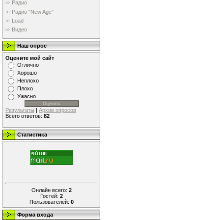
Радио
Радио "New Age"
Load
Видео
Наш опрос
Оцените мой сайт
Отлично
Хорошо
Неплохо
Плохо
Ужасно
Результаты
|
Архив опросов
Всего ответов:
82
Статистика
Онлайн всего:
2
Гостей:
2
Пользователей:
0
Форма входа