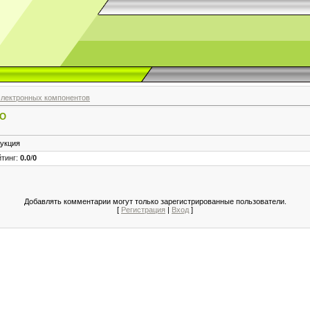
электронных компонентов
CO
дукция
йтинг
:
0.0
/
0
Добавлять комментарии могут только зарегистрированные пользователи.
[
Регистрация
|
Вход
]