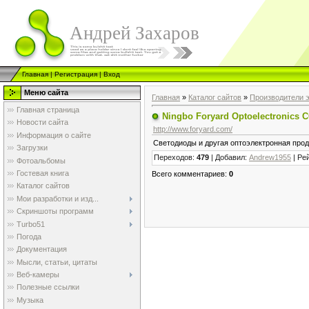
Андрей Захаров
Главная
|
Регистрация
|
Вход
Меню сайта
Главная
»
Каталог сайтов
»
Производители 
Главная страница
Ningbo Foryard Optoelectronics 
Новости сайта
http://www.foryard.com/
Информация о сайте
Светодиоды и другая оптоэлектронная про
Загрузки
Переходов
:
479
|
Добавил
:
Andrew1955
|
Ре
Фотоальбомы
Гостевая книга
Всего комментариев
:
0
Каталог сайтов
Мои разработки и изд...
Скриншоты программ
Turbo51
Погода
Документация
Мысли, статьи, цитаты
Веб-камеры
Полезные ссылки
Музыка