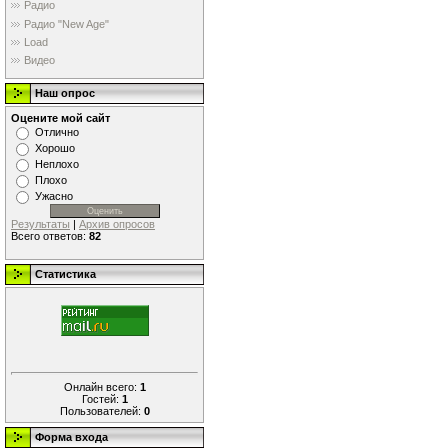
Радио
Радио "New Age"
Load
Видео
Наш опрос
Оцените мой сайт
Отлично
Хорошо
Неплохо
Плохо
Ужасно
Результаты
|
Архив опросов
Всего ответов:
82
Статистика
Онлайн всего:
1
Гостей:
1
Пользователей:
0
Форма входа