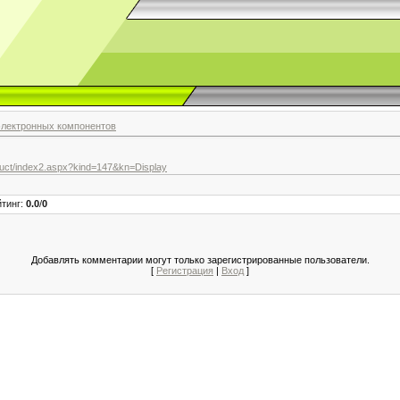
электронных компонентов
duct/index2.aspx?kind=147&kn=Display
йтинг
:
0.0
/
0
Добавлять комментарии могут только зарегистрированные пользователи.
[
Регистрация
|
Вход
]