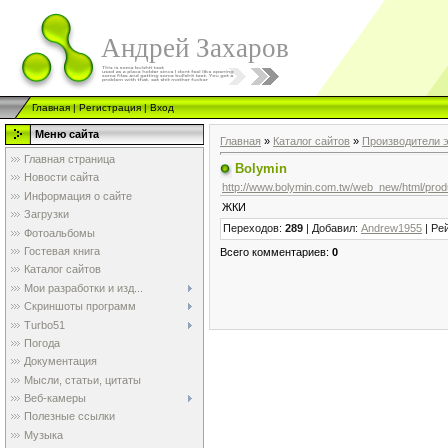
Андрей Захаров
Главная
|
Регистрация
|
Вход
Меню сайта
Главная
»
Каталог сайтов
»
Производители 
Главная страница
Bolymin
Новости сайта
http://www.bolymin.com.tw/web_new/html/pro
Информация о сайте
ЖКИ
Загрузки
Переходов
:
289
|
Добавил
:
Andrew1955
|
Ре
Фотоальбомы
Гостевая книга
Всего комментариев
:
0
Каталог сайтов
Мои разработки и изд...
Скриншоты программ
Turbo51
Погода
Документация
Мысли, статьи, цитаты
Веб-камеры
Полезные ссылки
Музыка