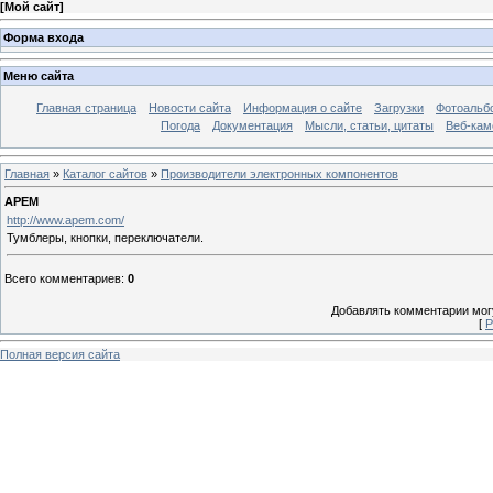
[
Мой сайт
]
Форма входа
Меню сайта
Главная страница
Новости сайта
Информация о сайте
Загрузки
Фотоальб
Погода
Документация
Мысли, статьи, цитаты
Веб-ка
Главная
»
Каталог сайтов
»
Производители электронных компонентов
APEM
http://www.apem.com/
Тумблеры, кнопки, переключатели.
Всего комментариев
:
0
Добавлять комментарии могу
[
Р
Полная версия сайта