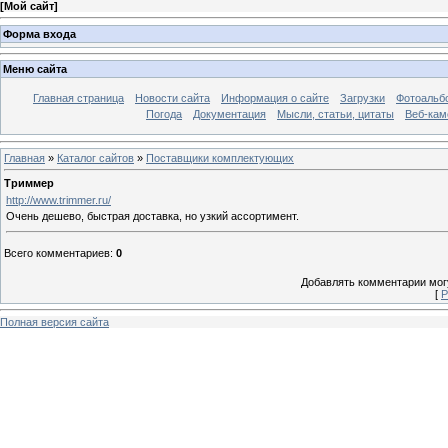
[
Мой сайт
]
Форма входа
Меню сайта
Главная страница
Новости сайта
Информация о сайте
Загрузки
Фотоальб
Погода
Документация
Мысли, статьи, цитаты
Веб-ка
Главная
»
Каталог сайтов
»
Поставщики комплектующих
Триммер
http://www.trimmer.ru/
Очень дешево, быстрая доставка, но узкий ассортимент.
Всего комментариев
:
0
Добавлять комментарии могу
[
Р
Полная версия сайта