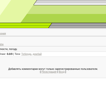
чения
php
ности, погоду.
йтинг
:
0.0
/
0
|
Теги
:
Теберда
,
домбай
Добавлять комментарии могут только зарегистрированные пользователи.
[
Регистрация
|
Вход
]