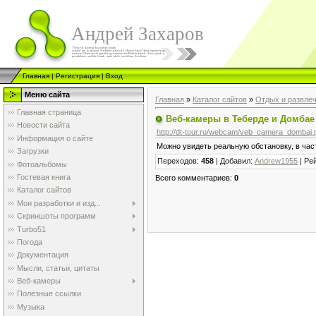
Андрей Захаров
Главная
|
Регистрация
|
Вход
Меню сайта
Главная
»
Каталог сайтов
»
Отдых и развле
Главная страница
Веб-камеры в Теберде и Домбае
Новости сайта
http://dt-tour.ru/webcam/veb_camera_dombaj.
Информация о сайте
Можно увидеть реальную обстановку, в част
Загрузки
Переходов
:
458
|
Добавил
:
Andrew1955
|
Ре
Фотоальбомы
Гостевая книга
Всего комментариев
:
0
Каталог сайтов
Мои разработки и изд...
Скриншоты программ
Turbo51
Погода
Документация
Мысли, статьи, цитаты
Веб-камеры
Полезные ссылки
Музыка