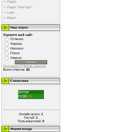
Радио
Радио "New Age"
Load
Видео
Наш опрос
Оцените мой сайт
Отлично
Хорошо
Неплохо
Плохо
Ужасно
Результаты
|
Архив опросов
Всего ответов:
82
Статистика
Онлайн всего:
1
Гостей:
1
Пользователей:
0
Форма входа