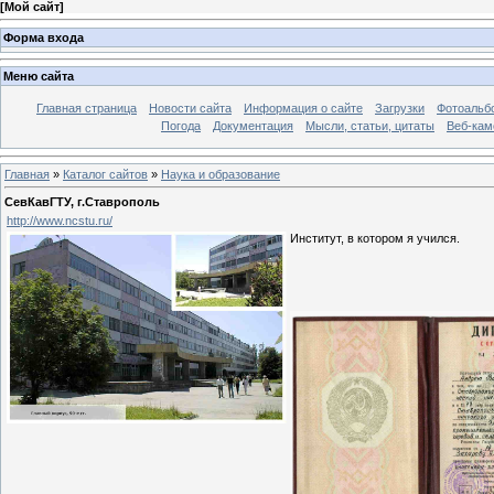
[
Мой сайт
]
Форма входа
Меню сайта
Главная страница
Новости сайта
Информация о сайте
Загрузки
Фотоальб
Погода
Документация
Мысли, статьи, цитаты
Веб-ка
Главная
»
Каталог сайтов
»
Наука и образование
СевКавГТУ, г.Ставрополь
http://www.ncstu.ru/
Институт, в котором я учился.