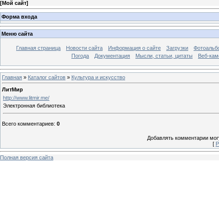
[
Мой сайт
]
Форма входа
Меню сайта
Главная страница
Новости сайта
Информация о сайте
Загрузки
Фотоальб
Погода
Документация
Мысли, статьи, цитаты
Веб-ка
Главная
»
Каталог сайтов
»
Культура и искусство
ЛитМир
http://www.litmir.me/
Электронная библиотека
Всего комментариев
:
0
Добавлять комментарии могу
[
Р
Полная версия сайта