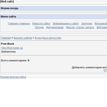
[
Мой сайт
]
Форма входа
Меню сайта
Главная страница
Новости сайта
Информация о сайте
Загрузки
Фотоальб
Погода
Документация
Мысли, статьи, цитаты
Веб-ка
Главная
»
Каталог сайтов
»
Культура и искусство
Free-Book
http://free-book.ru/
Библиотека
Всего комментариев
:
0
Добавлять комментарии могу
[
Р
Полная версия сайта