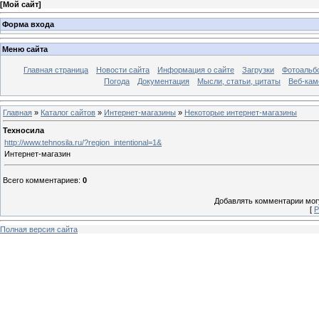
[
Мой сайт
]
Форма входа
Меню сайта
Главная страница
Новости сайта
Информация о сайте
Загрузки
Фотоальб
Погода
Документация
Мысли, статьи, цитаты
Веб-ка
Главная
»
Каталог сайтов
»
Интернет-магазины
»
Некоторые интернет-магазины
Техносила
http://www.tehnosila.ru/?region_intentional=1&
Интернет-магазин
Всего комментариев
:
0
Добавлять комментарии могу
[
Р
Полная версия сайта