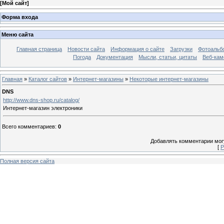
[
Мой сайт
]
Форма входа
Меню сайта
Главная страница
Новости сайта
Информация о сайте
Загрузки
Фотоальб
Погода
Документация
Мысли, статьи, цитаты
Веб-ка
Главная
»
Каталог сайтов
»
Интернет-магазины
»
Некоторые интернет-магазины
DNS
http://www.dns-shop.ru/catalog/
Интернет-магазин электроники
Всего комментариев
:
0
Добавлять комментарии могу
[
Р
Полная версия сайта