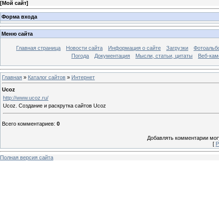
[
Мой сайт
]
Форма входа
Меню сайта
Главная страница
Новости сайта
Информация о сайте
Загрузки
Фотоальб
Погода
Документация
Мысли, статьи, цитаты
Веб-ка
Главная
»
Каталог сайтов
»
Интернет
Ucoz
http://www.ucoz.ru/
Ucoz. Создание и раскрутка сайтов Ucoz
Всего комментариев
:
0
Добавлять комментарии могу
[
Р
Полная версия сайта